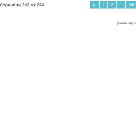
Страници 243 от 244
‹‹
1
2
...
240
jenata.org
©