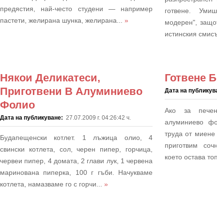
предястия, най-често сту­дени — например
готвене. Уми
пастети, желирана шунка, желирана...
»
модерен", защо
истинския смисъ
Някои Деликатеси,
Готвене 
Приготвени В Алуминиево
Дата на публикув
Фолио
Ако за печен
Дата на публикуване:
27.07.2009 г. 04:26:42 ч.
алуминиево фо
труда от миене
Будапещенски котлет. 1 лъжица олио, 4
приготвим соч
свински котлета, сол, черен пипер, горчица,
което остава топ
червеи пипер, 4 домата, 2 глави лук, 1 червена
маринована пиперка, 100 г гъби. Начукваме
котлета, намазваме го с горчи...
»