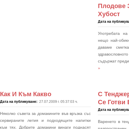
Плодове 
Хубост
Дата на публикув
Употребата на
нещо най-обик
даваме сметк
здравословнот
съдържат преди 
»
Как И Към Какво
С Тендже
Се Готви
Дата на публикуване:
27.07.2009 г. 05:37:03 ч.
Дата на публикув
Няколко съвета за домакините във връзка със
сервираните летия и подходящите напитки
Варенето в тен
към тях. Добрите домакини винаги поднасят
разпространен