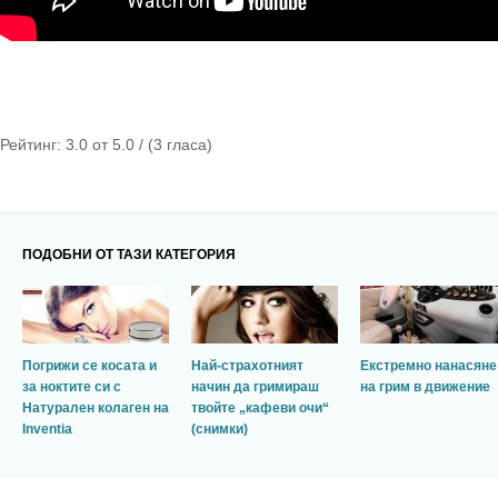
Рейтинг:
3.0
от
5.0
/ (
3
гласа)
ПОДОБНИ ОТ ТАЗИ КАТЕГОРИЯ
Погрижи се косата и
Най-страхотният
Екстремно нанасяне
за ноктите си с
начин да гримираш
на грим в движение
Натурален колаген на
твойте „кафеви очи“
Inventia
(снимки)