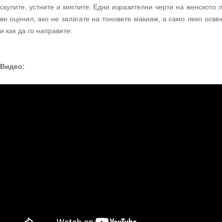
скулите, устните и миглите. Едни изразителни черти на женското 
ви оценил, ако не залагате на тоновете макиаж, а само леко осве
и как да го направите:
Видео: