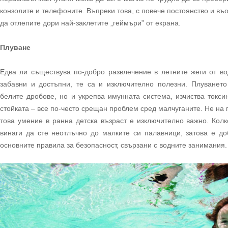
конзолите и телефоните. Въпреки това, с повече постоянство и в
да отлепите дори най-заклетите „геймъри” от екрана.
Плуване
Едва ли съществува по-добро развлечение в летните жеги от в
забавни и достъпни, те са и изключително полезни. Плуването
белите дробове, но и укрепва имунната система, изчиства токси
стойката – все по-често срещан проблем сред малчуганите. Не на 
това умение в ранна детска възраст е изключително важно. Колк
винаги да сте неотлъчно до малките си палавници, затова е до
основните правила за безопасност, свързани с водните занимания