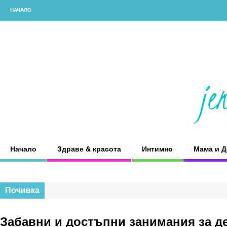
НАЧАЛО
Начало
Здраве & красота
Интимно
Мама и Д
Почивка
Забавни и достъпни занимания за де