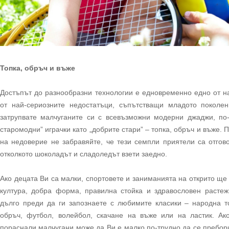
Топка, обръч и въже
Достъпът до разнообразни технологии е едновременно едно от н
от най-сериозните недостатъци, съпътстващи младото поколе
затрупвате малчуганите си с всевъзможни модерни джаджи, по-
старомодни” играчки като „добрите стари” – топка, обръч и въже.
на недоверие не забравяйте, че тези семпли приятели са отгово
отколкото шоколадът и сладоледът взети заедно.
Ако децата Ви са малки, спортовете и заниманията на открито ще
култура, добра форма, правилна стойка и здравословен растеж
дълго преди да ги запознаете с любимите класики – народна т
обръч, футбол, волейбол, скачане на въже или на ластик. Ак
пораснали малчугани може да Ви е малко по-трудно да се пребор