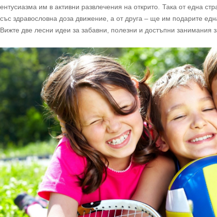
ентусиазма им в активни развлечения на открито. Така от една ст
със здравословна доза движение, а от друга – ще им подарите ед
Вижте две лесни идеи за забавни, полезни и достъпни занимания з