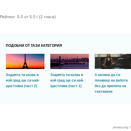
Рейтинг:
5.0
от
5.0
/ (
2
гласа)
ПОДОБНИ ОТ ТАЗИ КАТЕГОРИЯ
Зодията ти казва в
Зодията ти казва в
4 начина да си
кой град ще си най-
кой град ще си най-
почиваш на работа
щастлива (част 2)
щастлива (част 1)
без да прилича на
скатаване
jenata.org
©