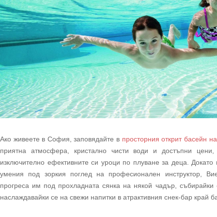
Ако живеете в София, заповядайте в
просторния открит басейн на
приятна атмосфера, кристално чисти води и достъпни цени
изключително ефективните си уроци по плуване за деца. Докато 
умения под зоркия поглед на професионален инструктор, В
прогреса им под прохладната сянка на някой чадър, събирайки
наслаждавайки се на свежи напитки в атрактивния снек-бар край б