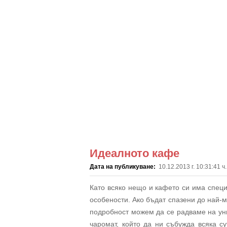
Идеалното кафе
Дата на публикуване:
10.12.2013 г. 10:31:41 ч.
Като всяко нещо и кафето си има спец
особености. Ако бъдат спазени до най-
подробност можем да се радваме на ун
чаромат, който да ни събужда всяка с