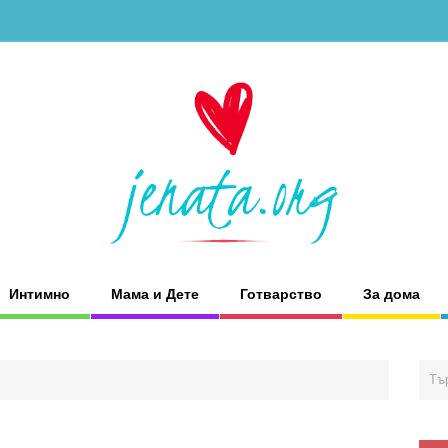
Интимно
Мама и Дете
Готварство
За дома