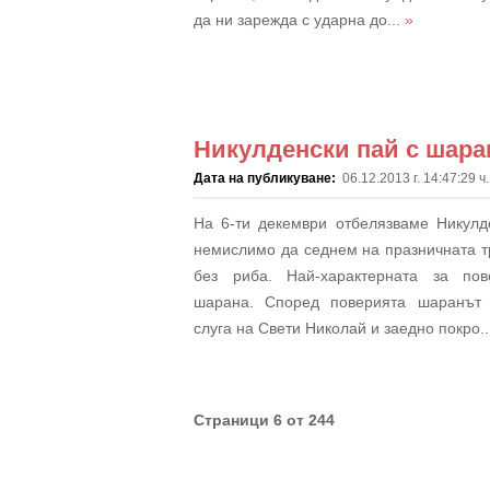
да ни зарежда с ударна до...
»
Никулденски пай с шара
Дата на публикуване:
06.12.2013 г. 14:47:29 ч.
На 6-ти декември отбелязваме Никулд
немислимо да седнем на празничната т
без риба. Най-характерната за по
шарана. Според поверията шаранът
слуга на Свети Николай и заедно покро.
Страници 6 от 244