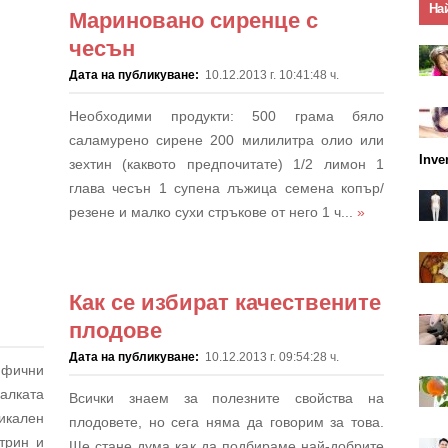
На
Мариновано сиренце с
чесън
Дата на публикуване:
10.12.2013 г. 10:41:48 ч.
Необходими продукти: 500 грама бяло
саламурено сирене 200 милилитра олио или
Inve
зехтин (каквото предпочитате) 1/2 лимон 1
глава чесън 1 супена лъжица семена копър/
резене и малко сухи стръкове от него 1 ч...
»
Как се избират качествените
плодове
Дата на публикуване:
10.12.2013 г. 09:54:28 ч.
ифични
малката
Всички знаем за полезните свойства на
икален
плодовете, но сега няма да говорим за това.
утрин и
Ще стане дума как да подбираме най-добрите