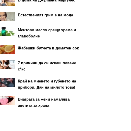
В дома на Джулиана Маргулес
Естественият грим е на мода
Ментово масло срещу хрема и
главоболие
Жабешки бутчета в доматен сок
7 причини да си искаш повече
с*кс
Край на миенето и губенето на
прибори. Дай на милото това!
Виаграта за жени намалява
апетита за храна