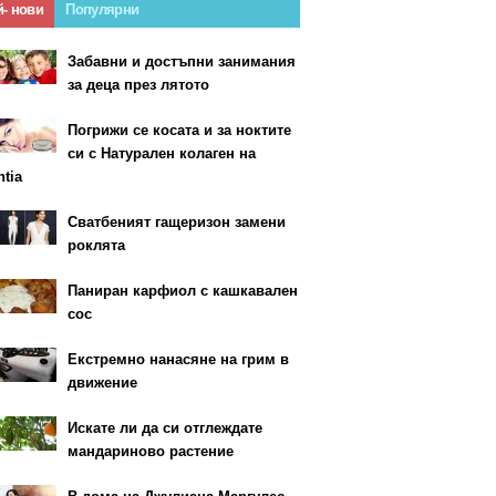
й- нови
Популярни
Забавни и достъпни занимания
за деца през лятото
Погрижи се косата и за ноктите
си с Натурален колаген на
ntia
Сватбеният гащеризон замени
роклята
Паниран карфиол с кашкавален
сос
Екстремно нанасяне на грим в
движение
Искате ли да си отглеждате
мандариново растение