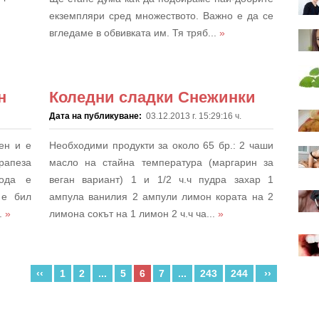
екземпляри сред множеството. Важно е да се
вгледаме в обвивката им. Тя тряб...
»
н
Коледни сладки Снежинки
Дата на публикуване:
03.12.2013 г. 15:29:16 ч.
ен и е
Необходими продукти за около 65 бр.: 2 чаши
рапеза
масло на стайна температура (маргарин за
вода е
веган вариант) 1 и 1/2 ч.ч пудра захар 1
 е бил
ампула ванилия 2 ампули лимон кората на 2
..
»
лимона сокът на 1 лимон 2 ч.ч ча...
»
‹‹
1
2
...
5
6
7
...
243
244
››