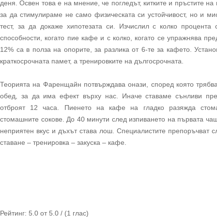
деня. Освен това е на мнение, че погледът, китките и пръстите на 
за да стимулираме не само физическата си устойчивост, но и ми
тест, за да докаже хипотезата си. Изчислил с колко процента 
способности, когато пие кафе и с колко, когато се упражнява пре
12% са в полза на опорите, за разлика от 6-те за кафето. Устан
краткосрочната памет, а тренировките на дългосрочната.
Теорията на Фаренщайн потвърждава онази, според която трябв
обед, за да има ефект върху нас. Иначе ставаме сънливи пре
отброят 12 часа. Пиенето на кафе на гладко разяжда стом
стомашните сокове. До 40 минути след изпиването на първата чаш
неприятен вкус и дъхът става лош. Специалистите препоръчват с
ставане – тренировка – закуска – кафе.
Рейтинг:
5.0
от
5.0
/ (
1
глас)