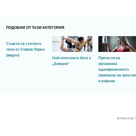
ПОДОБНИ ОТ ТАЗИ КАТЕГОРИЯ
Съвети за стегнато
тяло от София Лорен
(видео)
Най-полезната йога е
Пречи ли на
„Бикрам“
организма
едновременното
приемане на креати
и кофеин
jenata.org
©