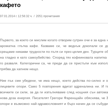
кафето
07.01.2014 г. 12:56:32 ч.
/ 2051 прочитания
Първото, за което си мислим когато отворим сутрин очи е за една
ароматна глътка кафе. Казваме си, че веднъж докопали се д
срещаме никакви трудности по пътя си през целия ден. Турците об
на гладно е като самоубийство. Според тях кофеиновата напитка
го разваля. Категорични са, че преди да се пристъпи към изпол
трябва да хапнем нещо.
Ние пък сме убедени, че има нещо, което действа по-силно и о
лицевите опори. Само 5 повторения вдигат адреналина ни. И т
всичките си сили, за да ги изпълняваме след нощния сън автома
нова доза енергия. Писателят Грегори Фаренщайн обяснява, че 3
опори е възможно най-здравословният и бърз начин да се събуди