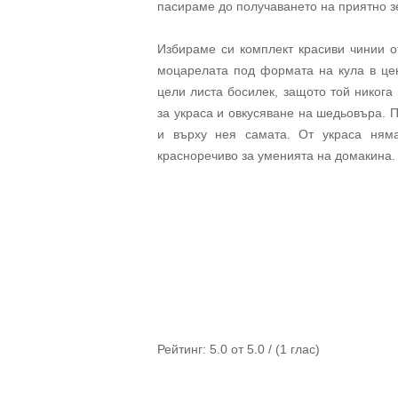
пасираме до получаването на приятно з
Избираме си комплект красиви чинии 
моцарелата под формата на кула в це
цели листа босилек, защото той никога 
за украса и овкусяване на шедьовъра. 
и върху нея самата. От украса няма
красноречиво за уменията на домакина.
Рейтинг:
5.0
от
5.0
/ (
1
глас)