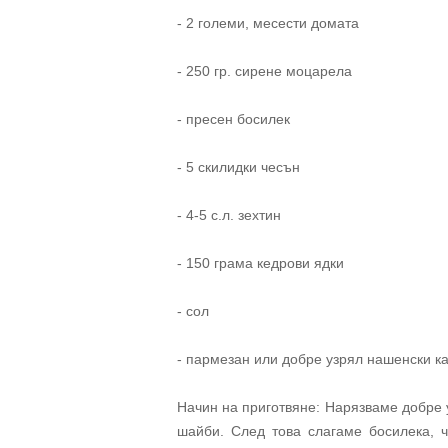
- 2 големи, месести домата
- 250 гр. сирене моцарела
- пресен босилек
- 5 скилидки чесън
- 4-5 с.л. зехтин
- 150 грама кедрови ядки
- сол
- пармезан или добре узрял нашенски к
Начин на приготвяне: Нарязваме добре 
шайби. След това слагаме босилека, ч