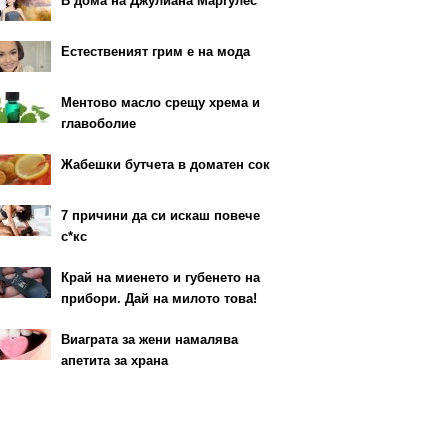
В дома на Джулиана Маргулес
Естественият грим е на мода
Ментово масло срещу хрема и
главоболие
Жабешки бутчета в доматен сок
7 причини да си искаш повече
с*кс
Край на миенето и губенето на
прибори. Дай на милото това!
Виаграта за жени намалява
апетита за храна