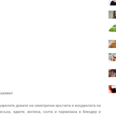
ашкавал
узрелите домати на симетрични кръгчета и моцарелата на
есъна, ядките, зехтина, солта и пармезана в блендер и