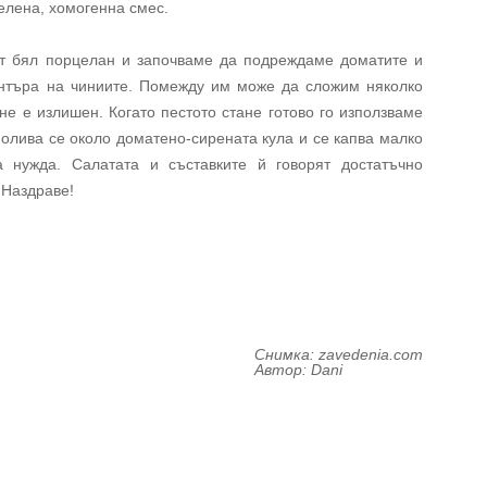
елена, хомогенна смес.
от бял порцелан и започваме да подреждаме доматите и
нтъра на чиниите. Помежду им може да сложим няколко
не е излишен. Когато пестото стане готово го използваме
Полива се около доматено-сирената кула и се капва малко
 нужда. Салатата и съставките й говорят достатъчно
 Наздраве!
Снимка:
zavedenia.com
Автор:
Dani