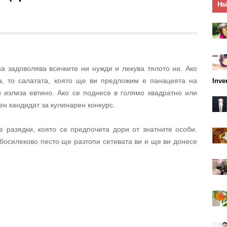
На
на задоволява всичките ни нужди и лекува тялото ни. Ако
а, то салатата, която ще ви предложим е панацеята на
Inve
и излиза евтино. Ако се поднесе в голямо квадратно или
н кандидат за кулинарен конкурс.
е разядки, която се предпочита дори от знатните особи.
босилеково песто ще разтопи сетивата ви и ще ви донесе