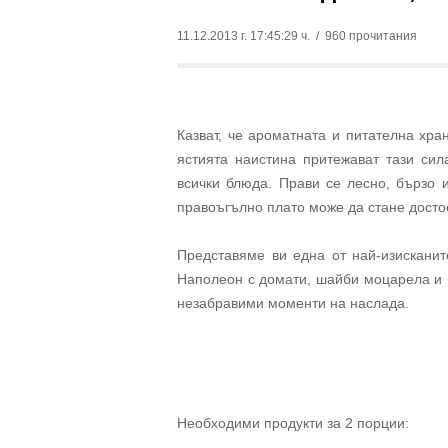
11.12.2013 г. 17:45:29 ч.
/ 960 прочитания
Казват, че ароматната и питателна хра
ястията наистина притежават тази сил
всички блюда. Прави се лесно, бързо 
правоъгълно плато може да стане достое
Представяме ви една от най-изисканит
Наполеон с домати, шайби моцарела и 
незабравими моменти на наслада.
Необходими продукти за 2 порции: