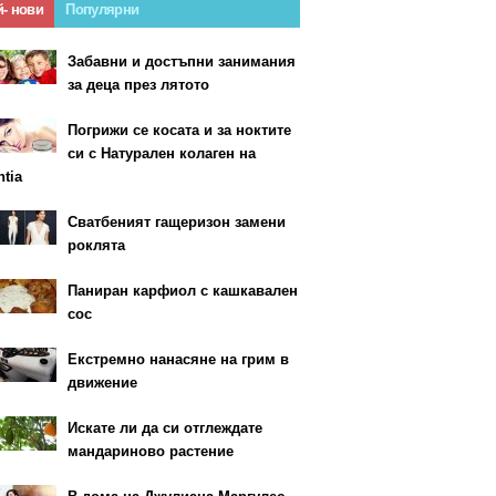
й- нови
Популярни
Забавни и достъпни занимания
за деца през лятото
Погрижи се косата и за ноктите
си с Натурален колаген на
ntia
Сватбеният гащеризон замени
роклята
Паниран карфиол с кашкавален
сос
Екстремно нанасяне на грим в
движение
Искате ли да си отглеждате
мандариново растение