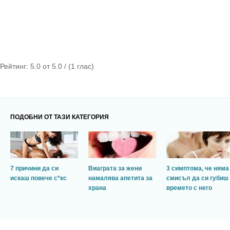
Рейтинг:
5.0
от
5.0
/ (
1
глас)
ПОДОБНИ ОТ ТАЗИ КАТЕГОРИЯ
7 причини да си
Виаграта за жени
3 симптома, че няма
искаш повече с*кс
намалява апетита за
смисъл да си губиш
храна
времето с него