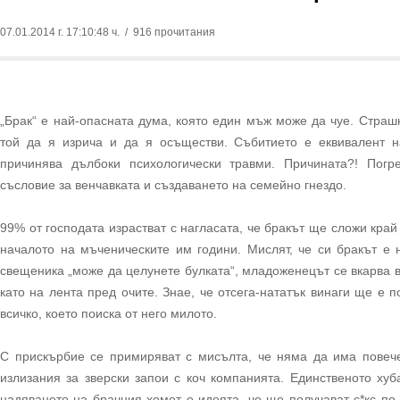
07.01.2014 г. 17:10:48 ч.
/ 916 прочитания
„Брак“ е най-опасната дума, която един мъж може да чуе. Страш
той да я изрича и да я осъществи. Събитието е еквивалент 
причинява дълбоки психологически травми. Причината?! Погр
съсловие за венчавката и създаването на семейно гнездо.
99% от господата израстват с нагласата, че бракът ще сложи край
началото на мъченическите им години. Мислят, че си бракът е 
свещеника „може да целунете булката“, младоженецът се вкарва 
като на лента пред очите. Знае, че отсега-нататък винаги ще е 
всичко, което поиска от него милото.
С прискърбие се примиряват с мисълта, че няма да има повече
излизания за зверски запои с коч компанията. Единственото хуб
надяването на брачния хомот е идеята, че ще получават с*кс по