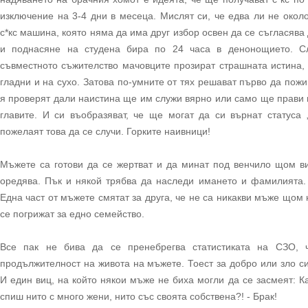
изключение на 3-4 дни в месеца. Мислят си, че едва ли не окол
с*кс машина, която няма да има друг избор освен да се съгласява 
и поднасяне на студена бира по 24 часа в денонощието. Сл
съвместното съжителство мачовците прозират страшната истина, 
гладни и на сухо. Затова по-умните от тях решават първо да пожи
я проверят дали наистина ще им служи вярно или само ще прави 
главите. И си въобразяват, че ще могат да си върнат статуса 
пожелаят това да се случи. Горките наивници!
Мъжете са готови да се жертват и да минат под венчило щом ви
оредява. Пък и някой трябва да наследи имането и фамилията.
Една част от мъжете смятат за друга, че не са никакви мъже щом 
се погрижат за едно семейство.
Все пак не бива да се пренебрегва статистиката на СЗО, 
продължителност на живота на мъжете. Тоест за добро или зло с
И един виц, на който някои мъже не биха могли да се засмеят: К
спиш нито с много жени, нито със своята собствена?! - Брак!