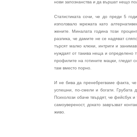
нови запознанства и да вършат нещо пол
Статистиката сочи, че до преди 5 го
използвало мрежата като алтернатив
жените. Миналата година този процент
разлика, че дамите не се надяват сляп
търсят малко клюки, интриги и занимав
нуждаят от такива неща и определено т
профилите на готините мацки, гледат 
там вместо порно.
И не бива да пренебрегваме факта, че
успешни, по-смели и богати. Грубата 
Психолози обаче твърдят, че фейсбук и
самоувереност, докато завръзват конта
живо.