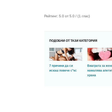
Рейтинг:
5.0
от
5.0
/ (
1
глас)
ПОДОБНИ ОТ ТАЗИ КАТЕГОРИЯ
7 причини да си
Виаграта за жен
искаш повече с*кс
намалява апетит
храна