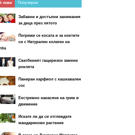
й- нови
Популярни
Забавни и достъпни занимания
за деца през лятото
Погрижи се косата и за ноктите
си с Натурален колаген на
ntia
Сватбеният гащеризон замени
роклята
Паниран карфиол с кашкавален
сос
Екстремно нанасяне на грим в
движение
Искате ли да си отглеждате
мандариново растение