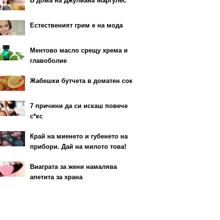
В дома на Джулиана Маргулес
Естественият грим е на мода
Ментово масло срещу хрема и
главоболие
Жабешки бутчета в доматен сок
7 причини да си искаш повече
с*кс
Край на миенето и губенето на
прибори. Дай на милото това!
Виаграта за жени намалява
апетита за храна