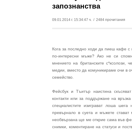
запознанства
09.01.2014 г. 15:34:47 ч.
/ 2484 прочитания
Кога за последно ходи да пиеш кафе с 
по-интересни мъже? Ако не си спомн
мнението на британските с*ксолози, 
медии, вместо да комуникираме очи в о
семейство.
Фейсбук и Тъитър наистина скъсяват
контакти или за поддържане на връзка
специалистите изиграват лоша шега 
превърнало в суета и мъжете стават 
необвързана ще ме открие сама във фейс
снимки, коментиране на статуси и пост