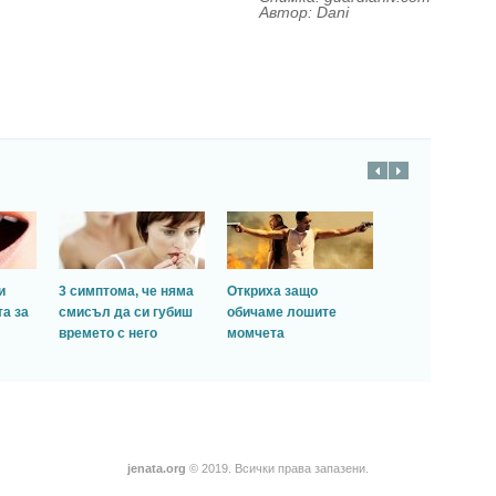
Автор:
Dani
и
3 симптома, че няма
Откриха защо
а за
смисъл да си губиш
обичаме лошите
времето с него
момчета
jenata.org
© 2019. Всички права запазени.