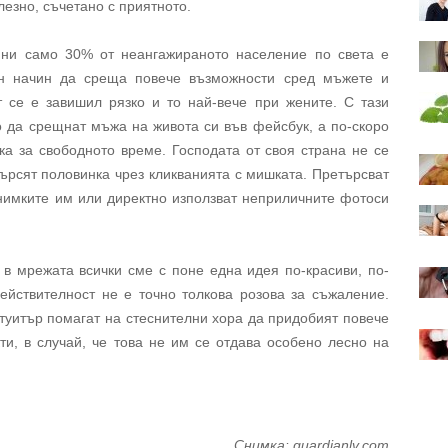
езно, съчетано с приятното.
дини само 30% от неангажираното население по света е
ен начин да среща повече възможности сред мъжете и
 се е завишил рязко и то най-вече при жените. С тази
о да срещнат мъжа на живота си във фейсбук, а по-скоро
ка за свободното време. Господата от своя страна не се
ърсят половинка чрез кликванията с мишката. Претърсват
снимките им или директно използват неприличните фотоси
 в мрежата всички сме с поне една идея по-красиви, по-
действителност не е точно толкова розова за съжаление.
 туитър помагат на стеснителни хора да придобият повече
кти, в случай, че това не им се отдава особено лесно на
Снимка:
guardianlv.com