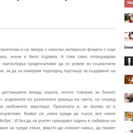
На
Inve
приятелки и се заигра с няколко интересни флирта с още
яш, значи е било отдавна. А това само потвърждава
че напоследък предпочитаме да се ровим из социалните
чи, за да си намерим подходящ партньор за създаване на
 дистанцията между хората, когато говорим за бизнес
 с роднините по различните краища на света, но според
на любовните авантюри. Причината е, че всичко се е
мързеливи. Казват си „няма нужда да търся, все някоя
бук“. И без да се усетят прекарват години в лайкване на
ване на чужди стени, вместо да излизат навън, да правят