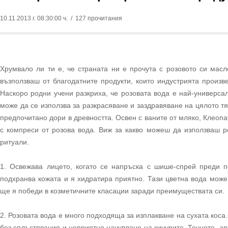
10.11.2013 г. 08:30:00 ч.
/ 127 прочитания
Хрумвало ли ти е, че страната ни е прочута с розовото си мас
възползваш от благодатните продукти, които индустрията произв
Наскоро родни учени разкриха, че розовата вода е най-универсал
може да се използва за разкрасяване и заздравяване на цялото т
предпочитано дори в древността. Освен с ваните от мляко, Клеопа
с компреси от розова вода. Виж за какво можеш да използваш р
ритуали.
1. Освежава лицето, когато се напръска с шише-спрей преди п
подхранва кожата и я хидратира приятно. Тази цветна вода може
ще я победи в козметичните класации заради преимуществата си.
2. Розовата вода е много подходяща за изплакване на сухата коса
без сплъстявания и неприятно начупване на кичурите. Течното „зл