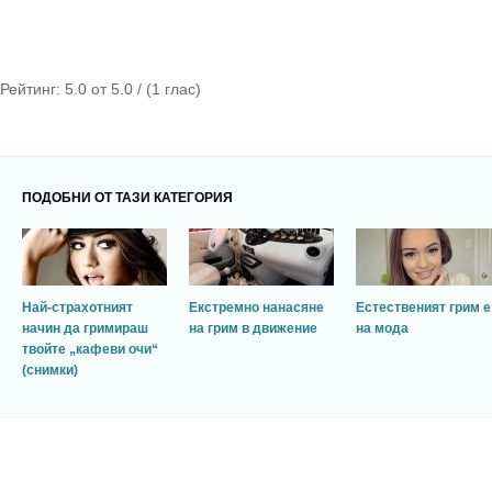
Рейтинг:
5.0
от
5.0
/ (
1
глас)
ПОДОБНИ ОТ ТАЗИ КАТЕГОРИЯ
Най-страхотният
Екстремно нанасяне
Естественият грим е
начин да гримираш
на грим в движение
на мода
твойте „кафеви очи“
(снимки)