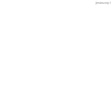
jenata.org
©