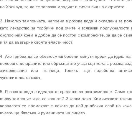
на Холивуд, за да се запазва младият и сияен вид на актрисите.
3. Няколко тампончета, напоени в розова вода и охладени за пол
като лекарство за торбички под очите и всякакви подпухналости
околоочния крем е добре да се постои с компресите, за да се сви
и тя да възвърне своята еластичност.
4. Ако трябва да се обезкосмиш броени минути преди да идеш на
полееш епилираните или обръснатите участъци кожа с розова вода
зачервявания или пъпчици. Тоникът ще подейства антис
чувствителната кожа.
5. Розовата вода е идеалното средство за разгримиране. Само тр
върху тампонче и да се капнат 2-3 капки олио. Химическите токси
червилото се премахват с лекота до най-дълбокия слой на кожа
възвръща блясъка и руменината на лицето.