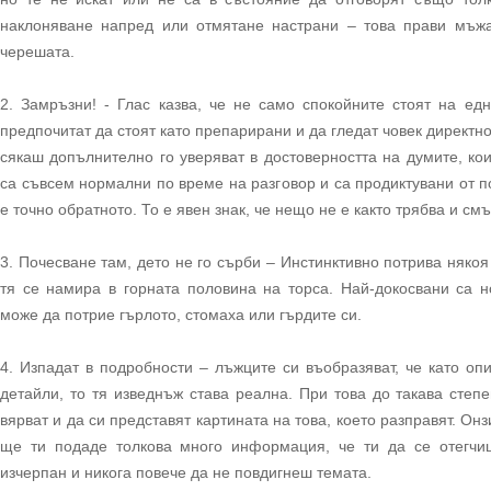
наклоняване напред или отмятане настрани – това прави мъжа
черешата.
2. Замръзни! - Глас казва, че не само спокойните стоят на ед
предпочитат да стоят като препарирани и да гледат човек директно 
сякаш допълнително го уверяват в достоверността на думите, ко
са съвсем нормални по време на разговор и са продиктувани от 
е точно обратното. То е явен знак, че нещо не е както трябва и см
3. Почесване там, дето не го сърби – Инстинктивно потрива някоя
тя се намира в горната половина на торса. Най-докосвани са н
може да потрие гърлото, стомаха или гърдите си.
4. Изпадат в подробности – лъжците си въобразяват, че като оп
детайли, то тя изведнъж става реална. При това до такава степе
вярват и да си представят картината на това, което разправят. Онз
ще ти подаде толкова много информация, че ти да се отегчи
изчерпан и никога повече да не повдигнеш темата.