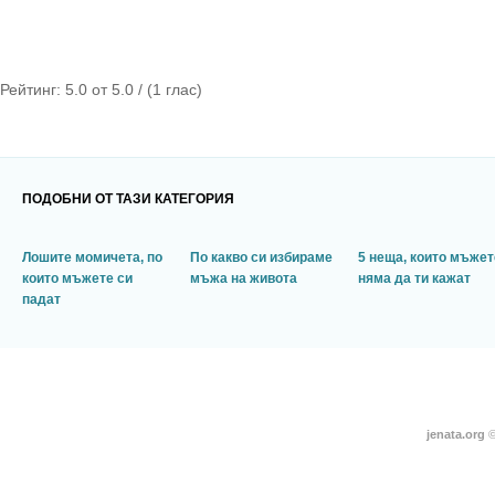
Рейтинг:
5.0
от
5.0
/ (
1
глас)
ПОДОБНИ ОТ ТАЗИ КАТЕГОРИЯ
Лошите момичета, по
По какво си избираме
5 неща, които мъжет
които мъжете си
мъжа на живота
няма да ти кажат
падат
jenata.org
©