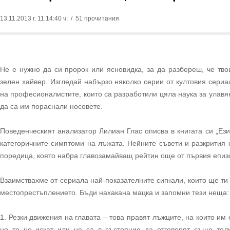
13.11.2013 г. 11:14:40 ч.
/ 51 прочитания
Не е нужно да си пророк или ясновидка, за да разбереш, че тво
зелен хайвер. Изгледай набързо няколко серии от култовия сериа
на професионалистите, които са разработили цяла наука за улав
да са им пораснали носовете.
Поведенческият анализатор Лилиан Глас описва в книгата си „Ези
категоричните симптоми на лъжата. Нейните съвети и разкрития 
поредица, която набра главозамайващ рейтин още от първия епиз
Взаимствахме от сериала най-показателните сигнали, които ще т
местопрестъплението. Бъди нахакана мацка и запомни тези неща:
1. Резки движения на главата – това правят лъжците, на които им
но те не искат или не са в състояние да отговорят също толк